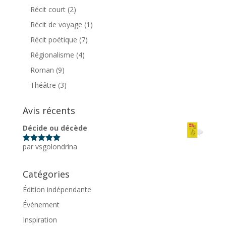
Récit court
(2)
Récit de voyage
(1)
Récit poétique
(7)
Régionalisme
(4)
Roman
(9)
Théâtre
(3)
Avis récents
Décide ou décède
par vsgolondrina
Note
5
sur
5
Catégories
Édition indépendante
Événement
Inspiration