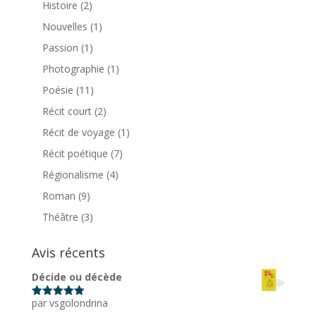
Histoire
(2)
Nouvelles
(1)
Passion
(1)
Photographie
(1)
Poésie
(11)
Récit court
(2)
Récit de voyage
(1)
Récit poétique
(7)
Régionalisme
(4)
Roman
(9)
Théâtre
(3)
Avis récents
Décide ou décède
par vsgolondrina
Note
5
sur
5