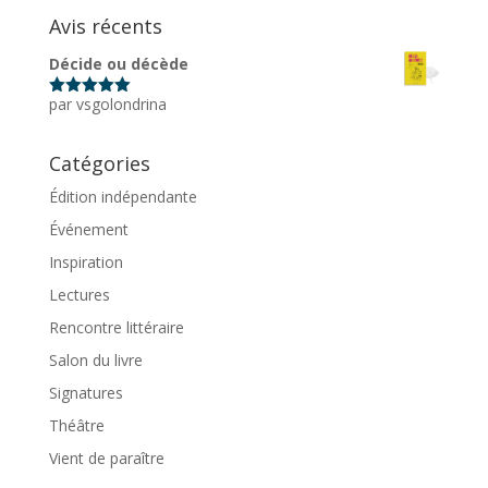
Avis récents
Décide ou décède
par vsgolondrina
Note
5
sur
5
Catégories
Édition indépendante
Événement
Inspiration
Lectures
Rencontre littéraire
Salon du livre
Signatures
Théâtre
Vient de paraître