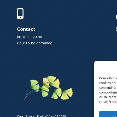

Contact
06 10 63 28 00
Pour toute demande
Pour offrir 
cookies pou
consentir à
comportement
ou de retire
caractéristi
Ac
WordPress l Divi l ©Azoé l 2025