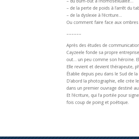
– du burn-out à l’homosexualité…
– de la perte de poids à l’arrêt du t
– de la dyslexie à l’écriture…
Ou comment faire face aux ombres d
––––––
Après des études de communication,
Cayzeele fonde sa propre entreprise.
out… un peu comme son héroïne. Elle
Elle revient et devient thérapeute,
Établie depuis peu dans le Sud de la
D’abord la photographie, elle crée l
dans un premier ouvrage destiné aux
Et l’écriture, qui l’a portée pour signe
fois coup de poing et poétique.