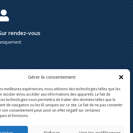

Sur rendez-vous
uniquement
Gérer le consentement
les meilleures expériences, nous utilisons des technologies telles que les
r stocker et/ou accéder aux informations des appareils. Le fait de
 ces technologies nous permettra de traiter des données telles que le
 de navigation ou les ID uniques sur ce site. Le fait de ne pas consentir
r son consentement peut avoir un effet négatif sur certaines
ques et fonctions.
cepter
Refuser
Voir les préférences