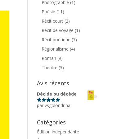
Photographie
(1)
Poésie
(11)
Récit court
(2)
Récit de voyage
(1)
Récit poétique
(7)
Régionalisme
(4)
Roman
(9)
Théâtre
(3)
Avis récents
Décide ou décède
par vsgolondrina
Note
5
sur
5
Catégories
Édition indépendante