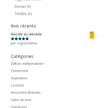
Roman
(9)
Théâtre
(3)
Avis récents
Décide ou décède
par vsgolondrina
Note
5
sur
5
Catégories
Édition indépendante
Événement
Inspiration
Lectures
Rencontre littéraire
Salon du livre
Signatures