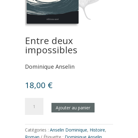
Entre deux
impossibles
Dominique Anselin
18,00
€
quantité
Ajouter au panier
de
Entre
deux
impossibles
Catégories :
Anselin Dominique
,
Histoire
,
Roman
Étiquette :
Dominique Anselin