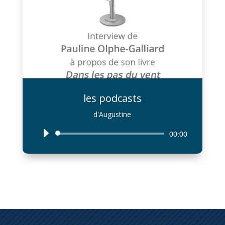
les podcasts
d'Augustine
Lecteur
00:00
audio