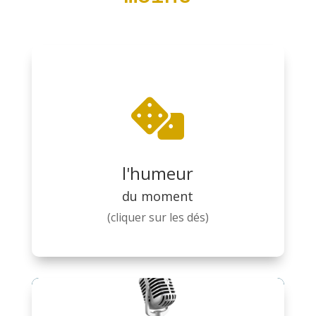

adage
Rédigez bourré,
mais corrigez
l'humeur
sobre 😉
du moment
(cliquer sur les dés)