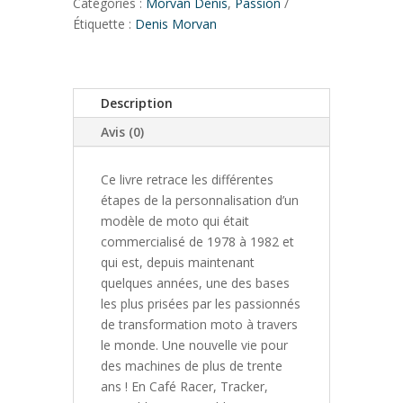
650
Catégories :
Morvan Denis
,
Passion
3L1
Étiquette :
Denis Morvan
Histoire
d'une
métamorphose
Description
Avis (0)
Ce livre retrace les différentes
étapes de la personnalisation d’un
modèle de moto qui était
commercialisé de 1978 à 1982 et
qui est, depuis maintenant
quelques années, une des bases
les plus prisées par les passionnés
de transformation moto à travers
le monde. Une nouvelle vie pour
des machines de plus de trente
ans ! En Café Racer, Tracker,