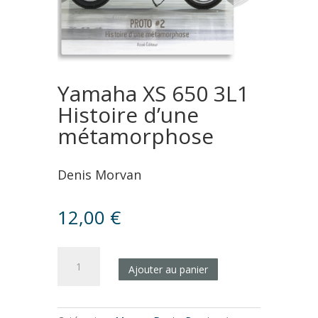
Yamaha XS 650 3L1
Histoire d’une
métamorphose
Denis Morvan
12,00
€
quantité
Ajouter au panier
de
Yamaha
XS