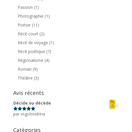
Passion
(1)
Photographie
(1)
Poésie
(11)
Récit court
(2)
Récit de voyage
(1)
Récit poétique
(7)
Régionalisme
(4)
Roman
(9)
Théâtre
(3)
Avis récents
Décide ou décède
par vsgolondrina
Note
5
sur
5
Catégories