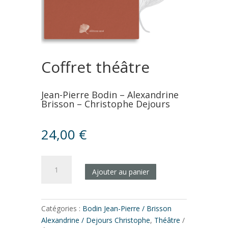
Coffret théâtre
Jean-Pierre Bodin – Alexandrine
Brisson – Christophe Dejours
24,00
€
quantité
Ajouter au panier
de
Coffret
théâtre
Catégories :
Bodin Jean-Pierre / Brisson
Alexandrine / Dejours Christophe
,
Théâtre