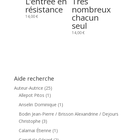
L’entrée en
Très
résistance
nombreux
chacun
14,00
€
seul
14,00
€
Aide recherche
Auteur-Autrice
(25)
Allepot Pitos
(1)
Anselin Dominique
(1)
Bodin Jean-Pierre / Brisson Alexandrine / Dejours
Christophe
(3)
Calamai Étienne
(1)
Carratala Gérard
(2)