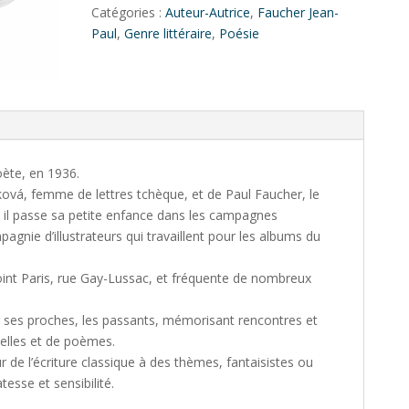
deci
Catégories :
Auteur-Autrice
,
Faucher Jean-
delà…
Paul
,
Genre littéraire
,
Poésie
ète, en 1936.
díková, femme de lettres tchèque, et de Paul Faucher, le
, il passe sa petite enfance dans les campagnes
agnie d’illustrateurs qui travaillent pour les albums du
ejoint Paris, rue Gay-Lussac, et fréquente de nombreux
r ses proches, les passants, mémorisant rencontres et
lles et de poèmes.
ur de l’écriture classique à des thèmes, fantaisistes ou
tesse et sensibilité.