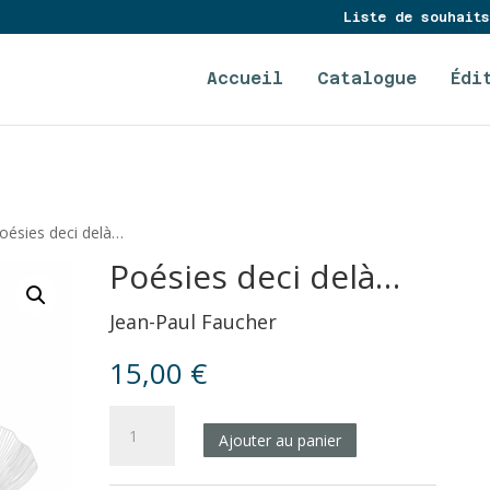
Liste de souhaits
Accueil
Catalogue
Édi
oésies deci delà…
Poésies deci delà…
Jean-Paul Faucher
15,00
€
quantité
Ajouter au panier
de
Poésies