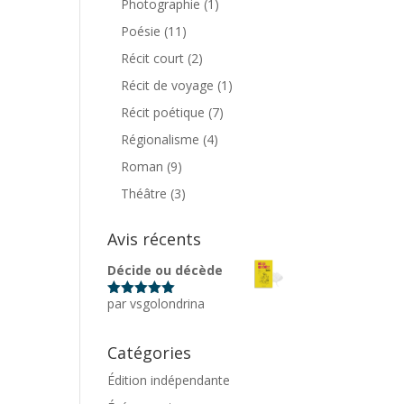
Photographie
(1)
Poésie
(11)
Récit court
(2)
Récit de voyage
(1)
Récit poétique
(7)
Régionalisme
(4)
Roman
(9)
Théâtre
(3)
Avis récents
Décide ou décède
par vsgolondrina
Note
5
sur
5
Catégories
Édition indépendante