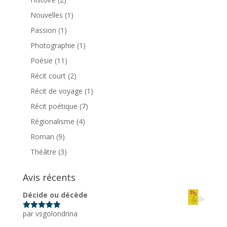
Nouvelles
(1)
Passion
(1)
Photographie
(1)
Poésie
(11)
Récit court
(2)
Récit de voyage
(1)
Récit poétique
(7)
Régionalisme
(4)
Roman
(9)
Théâtre
(3)
Avis récents
Décide ou décède
par vsgolondrina
Note
5
sur
5